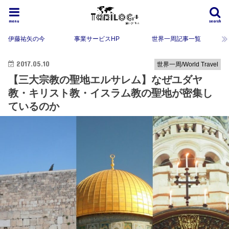
menu
search
伊藤祐矢の今
事業サービスHP
世界一周記事一覧
2017.05.10
世界一周/World Travel
【三大宗教の聖地エルサレム】なぜユダヤ
教・キリスト教・イスラム教の聖地が密集し
ているのか