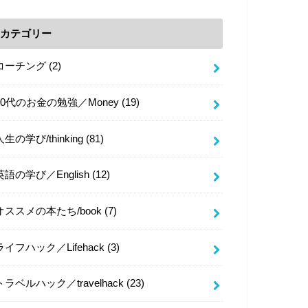
カテゴリー
コーチング
(2)
20代のお金の勉強／Money
(19)
人生の学び/thinking
(81)
英語の学び／English
(12)
オススメの本たち/book
(7)
ライフハック／Lifehack
(3)
トラベルハック／travelhack
(23)