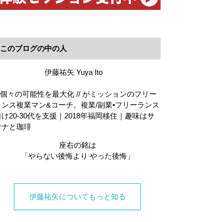
このブログの中の人
伊藤祐矢 Yuya Ito
\\ 個々の可能性を最大化 // がミッションのフリー
ランス複業マン&コーチ。複業/副業•フリーランス
向け20-30代を支援｜2018年福岡移住｜趣味はサ
ウナと珈琲
座右の銘は
「やらない後悔より やった後悔」
伊藤祐矢についてもっと知る