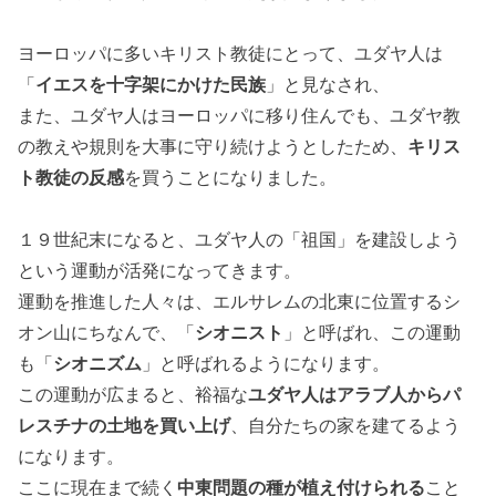
ヨーロッパに多いキリスト教徒にとって、ユダヤ人は
「
イエスを十字架にかけた民族
」と見なされ、
また、ユダヤ人はヨーロッパに移り住んでも、ユダヤ教
の教えや規則を大事に守り続けようとしたため、
キリス
ト教徒の反感
を買うことになりました。
１９世紀末になると、ユダヤ人の「祖国」を建設しよう
という運動が活発になってきます。
運動を推進した人々は、エルサレムの北東に位置するシ
オン山にちなんで、「
シオニスト
」と呼ばれ、この運動
も「
シオニズム
」と呼ばれるようになります。
この運動が広まると、裕福な
ユダヤ人はアラブ人からパ
レスチナの土地を買い上げ
、自分たちの家を建てるよう
になります。
ここに現在まで続く
中東問題の種が植え付けられる
こと