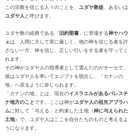
この宗教を信じる人々のことを、
ユダヤ教徒
、あるいは
ユダヤ人
と呼びます。
ユダヤ教の経典である「
旧約聖書
」に登場する
神ヤハウ
ェ
は、人間に大して実に厳しく、他の神を信じる者を許
さない一方、神を信じ、正しい行いをする者を守ってく
れます。
その神がユダヤ人の指導者として選んだのがモーセで、
彼はユダヤ人を率いてエジプトを脱出し、「カナンの
地」へ戻るように命じられます。
「カナンの地」とは、現在の
イスラエルがあるパレスチ
ナ地方のこと
です。ここは神が
ユダヤ人の祖先アブラハ
ム
に対して「与える」と約束した土地（
神に与えられた
土地
）で、ユダヤ人はここを自分たちのものと考えるよ
うになります。