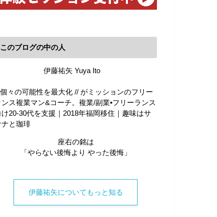
このブログの中の人
伊藤祐矢 Yuya Ito
\\ 個々の可能性を最大化 // がミッションのフリー
ランス複業マン&コーチ。複業/副業•フリーランス
向け20-30代を支援｜2018年福岡移住｜趣味はサ
ウナと珈琲
座右の銘は
「やらない後悔より やった後悔」
伊藤祐矢についてもっと知る