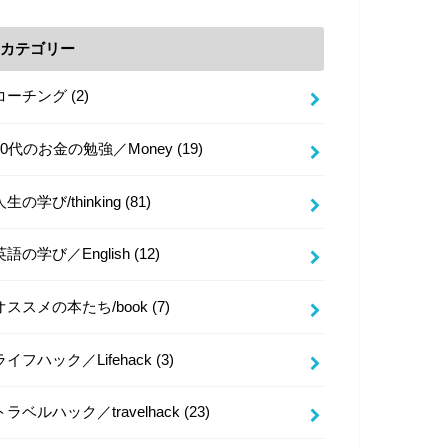
カテゴリー
コーチング
(2)
20代のお金の勉強／Money
(19)
人生の学び/thinking
(81)
英語の学び／English
(12)
オススメの本たち/book
(7)
ライフハック／Lifehack
(3)
トラベルハック／travelhack
(23)