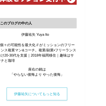
このブログの中の人
伊藤祐矢 Yuya Ito
\\ 個々の可能性を最大化 // がミッションのフリー
ランス複業マン&コーチ。複業/副業•フリーランス
向け20-30代を支援｜2018年福岡移住｜趣味はサ
ウナと珈琲
座右の銘は
「やらない後悔より やった後悔」
伊藤祐矢についてもっと知る