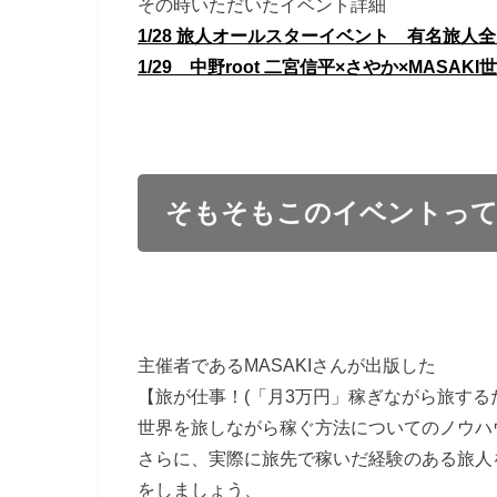
その時いただいたイベント詳細
1/28 旅人オールスターイベント 有名旅
1/29 中野root 二宮信平×さやか×MASA
そもそもこのイベントって
主催者であるMASAKIさんが出版した
【旅が仕事！(「月3万円」稼ぎながら旅する
世界を旅しながら稼ぐ方法についてのノウハ
さらに、実際に旅先で稼いだ経験のある旅人
をしましょう、