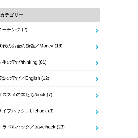
カテゴリー
コーチング
(2)
20代のお金の勉強／Money
(19)
人生の学び/thinking
(81)
英語の学び／English
(12)
オススメの本たち/book
(7)
ライフハック／Lifehack
(3)
トラベルハック／travelhack
(23)