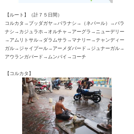
【ルート】（計７５日間）
コルカタ→ブッダガヤ→バラナシ→（ネパール）→バラ
ナシ→カジュラホ→オルチャ→アーグラ→ニューデリー
→アムリトサル→ダラムサラ→マナリー→テャンディー
ガル→ジャイプール→アーメダバード→ジュナーガル→
アウランガバード→ムンバイ→コーチ
【コルカタ】