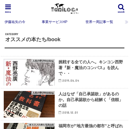
menu
search
伊藤祐矢の今
事業サービスHP
世界一周記事一覧
オススメの本たち/book
人生の学び/thinking
挑戦する全ての人へ。キンコン西野
著『新・魔法のコンパス』を読ん
で・・
2019.06.04
人生の学び/thinking
人はなぜ「自己承認欲」があるの
か。自己承認欲から紐解く「信頼」
の話
2018.12.01
オススメの本たち/book
福岡市が”地方最強の都市”と呼ばれ