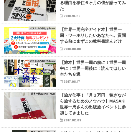
る理由を移住６ヶ月の僕が語ってみ
た
2018.10.20
オススメの本たち/book
【世界一周完全ガイド本】世界一
周・ワーホリしたいあなたへ。質問
する前にまずこの教科書読んどけ
2018.08.08
オススメの本たち/book
【旅本】世界一周の前に！世界一周
中に！世界一周後に！読んでほしい
本たち８選
2017.08.17
世界一周/World Travel
【旅が仕事！「月３万円」稼ぎなが
ら旅するためのノウハウ】MASAKI
世界一周さんの出版旅イベントに参
加してきました
2017.02.09