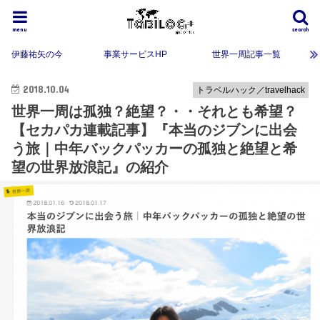
menu
search
伊藤祐矢の今
事業サービスHP
世界一周記事一覧
2018.10.04
トラベルハック／travelhack
世界一周は孤独？絶望？・・それとも希望？
【セカパカ連載記事】『本当のジブンに出会
う旅｜中年バックパッカーの孤独と絶望と希
望の世界放浪記』の紹介