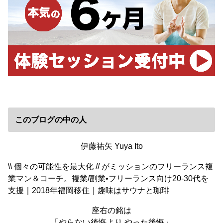
このブログの中の人
伊藤祐矢 Yuya Ito
\\ 個々の可能性を最大化 // がミッションのフリーランス複
業マン＆コーチ。複業/副業•フリーランス向け20-30代を
支援｜2018年福岡移住｜趣味はサウナと珈琲
座右の銘は
「やらない後悔より やった後悔」