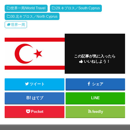
世界一周/World Travel
29.キプロス／South Cyprus
30.北キプロス／North Cyprus
世界一周
この記事が気に入ったら
いいねしよう！
ツイート
シェア
はてブ
LINE
Pocket
feedly