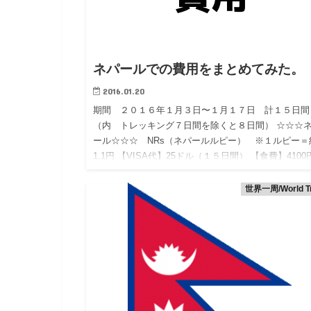
ネパールでの費用をまとめてみた。
2016.01.20
期間 ２０１６年１月３日〜１月１７日 計１５日間
（内 トレッキング７日間を除くと８日間） ☆☆☆
ール☆☆☆ NRs（ネパールルピー） ※１ルピー＝
1.1円 【VISA代】25ドル（１５日間） 【食費】4100
世界一周/World Tr