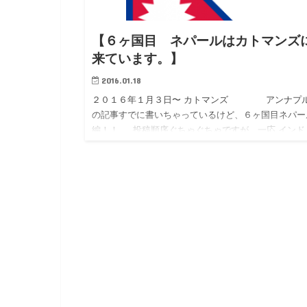
【６ヶ国目 ネパールはカトマンズ
来ています。】
2016.01.18
２０１６年１月３日〜 カトマンズ アンナプ
の記事すでに書いちゃっているけど、６ヶ国目ネパー
編！！ 投稿順序ぐちゃぐちゃですが、一応 インド
（コルカタ→ブッダガヤ→バラナシ）→ネパール（カ
マンズ→ア…