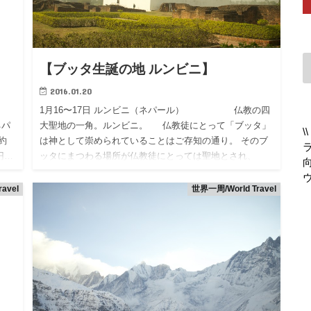
【ブッタ生誕の地 ルンビニ】
2016.01.20
1月16〜17日 ルンビニ（ネパール） 仏教の四
ネパ
大聖地の一角。ルンビニ。 仏教徒にとって「ブッタ」
約
は神として崇められていることはご存知の通り。 そのブ
円…
ッタにまつわる場所が仏教徒にとっては聖地とされ、
イ…
avel
世界一周/World Travel