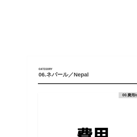
06.ネパール／Nepal
00.費用/