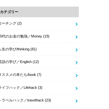
カテゴリー
コーチング
(2)
20代のお金の勉強／Money
(19)
人生の学び/thinking
(81)
英語の学び／English
(12)
オススメの本たち/book
(7)
ライフハック／Lifehack
(3)
トラベルハック／travelhack
(23)