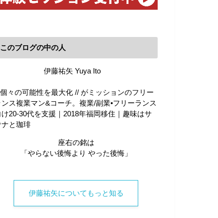
このブログの中の人
伊藤祐矢 Yuya Ito
\\ 個々の可能性を最大化 // がミッションのフリー
ランス複業マン&コーチ。複業/副業•フリーランス
向け20-30代を支援｜2018年福岡移住｜趣味はサ
ウナと珈琲
座右の銘は
「やらない後悔より やった後悔」
伊藤祐矢についてもっと知る