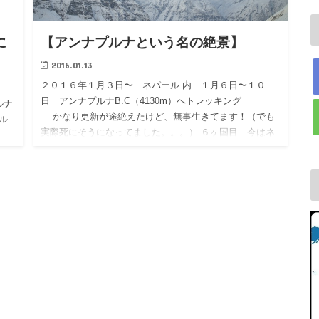
に
【アンナプルナという名の絶景】
2016.01.13
２０１６年１月３日〜 ネパール 内 １月６日〜１０
日 アンナプルナB.C（4130m）へトレッキング
ルナ
かなり更新が途絶えたけど、無事生きてます！（でも
ル
実際死にそうになってました。。。） ６ヶ国目 今はネ
パ…
ト