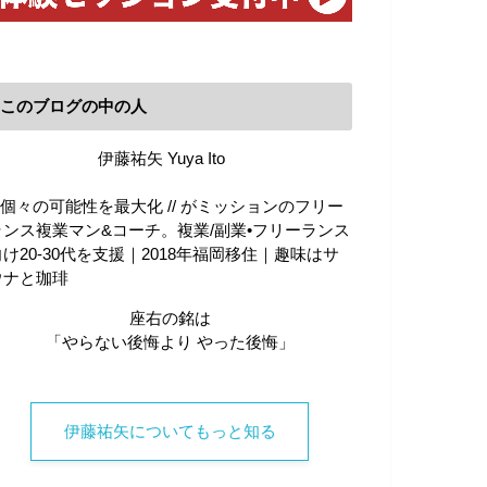
このブログの中の人
伊藤祐矢 Yuya Ito
\\ 個々の可能性を最大化 // がミッションのフリー
ランス複業マン&コーチ。複業/副業•フリーランス
向け20-30代を支援｜2018年福岡移住｜趣味はサ
ウナと珈琲
座右の銘は
「やらない後悔より やった後悔」
伊藤祐矢についてもっと知る