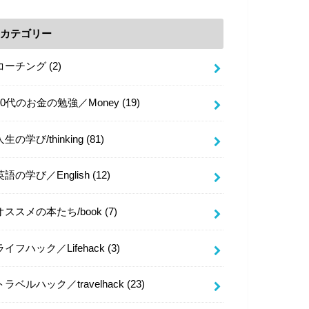
カテゴリー
コーチング
(2)
20代のお金の勉強／Money
(19)
人生の学び/thinking
(81)
英語の学び／English
(12)
オススメの本たち/book
(7)
ライフハック／Lifehack
(3)
トラベルハック／travelhack
(23)