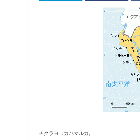
チクラヨ→カハマルカ。