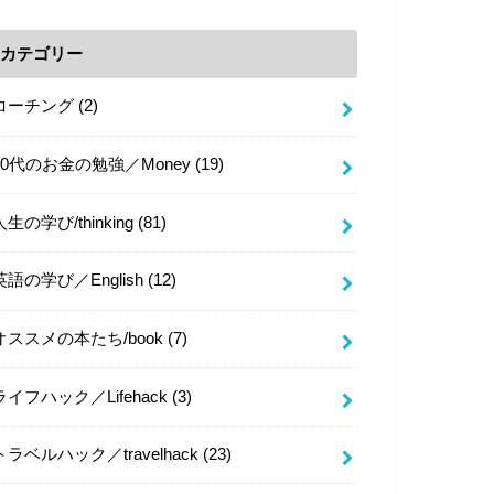
カテゴリー
コーチング
(2)
20代のお金の勉強／Money
(19)
人生の学び/thinking
(81)
英語の学び／English
(12)
オススメの本たち/book
(7)
ライフハック／Lifehack
(3)
トラベルハック／travelhack
(23)