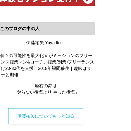
このブログの中の人
伊藤祐矢 Yuya Ito
\\ 個々の可能性を最大化 // がミッションのフリー
ランス複業マン&コーチ。複業/副業•フリーランス
向け20-30代を支援｜2018年福岡移住｜趣味はサ
ウナと珈琲
座右の銘は
「やらない後悔より やった後悔」
伊藤祐矢についてもっと知る