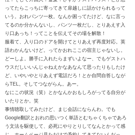
ってたらこっちに寄ってきて扉越しに話かけられるって
いう。おれパンツ一枚。なんか困ってたけど、なに言っ
てるのか分かんないし、パンツ一枚だし、とりあえす入
り口あっち！ってことを伝えてその場を解散！
服着て、入り口のドアを開けてとりあえず再度対応。英
語わかんないけど。ってかおれここの宿主じゃないし。
どーしよ。勝手に入れたらまずいよなー、でもゲストハ
ウスだしいいんじゃねえかなあなんて思ったりもしたけ
ど、いやいやとりあえず電話だろ！とか自問自答しなが
らTEL。そしてつながらん。あー。
なにこの状況（笑）とかなんかおもしろがってる自分が
いたりとか。笑
事情聴取してみたけど、まじ会話にならんわ。でも
Google翻訳とおれの思いつく単語とむちゃくちゃであろ
う文法を駆使して、必死にやりとりしてなんとかって感
じ。ホームページ見ただけで予約してきてないんだっ