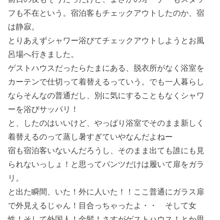
フも不在という。宿泊客もチェックアウトしたのか、宿
は静寂。
とりあえずシャワー浴びてチェックアウトしようとお風
呂場へ行きました。
ゲストハウスだったらたまにある、脱衣所がなく浴室を
カーテンで仕切って着替えるっていう。でも一人暮らし
ならそんなの普通だし、別に気にすることもなくシャワ
ーを浴びサッパリ！
と、したのはいいけど、やっぱり浴室でそのまま新しく
着替えるのって蒸し暑すぎていやなんだよねー
宿も宿泊客いないんだろうし、そのまま出ても誰にも見
られないっしょ！と思ってパンツだけは履いて扉をガラ
リ。
と出た瞬間、いた！外に人いた！！ここ普通にガラス扉
で外見えるじゃん！目合っちゃったよ・・ そして女
性！そして外国人！金髪！さすがゲストハウス！とか思